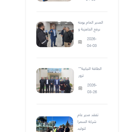
المدير العام يوجه
برفع الجاهزية و
2026-
04-03
"الطاقة النيابية"
تزور
2026-
03-26
تفقد مدير عام
شركة السمرا
لتوليد