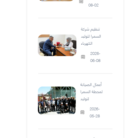
08-02
تنظيم شركة
السمرا لتوليد
الكهرباء
2026-
06-08
أعمال الصيانة
لمحطة السمرا
لتوليد
2026-
05-28