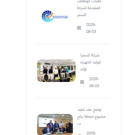
طلبات الوظائف
المقدمة لشركة
السمر
2026-
08-03
شركة السمرا
لتوليد الكهرباء
تؤكد
2026-
08-03
توقيع عقد تنفيذ
مشروع محطة رياح
ب
2026-