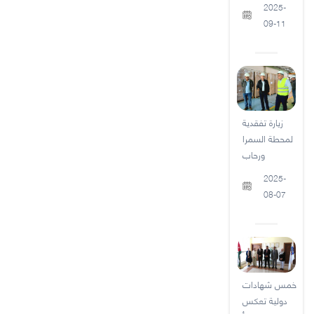
2025-
09-11
زيارة تفقدية
لمحطة السمرا
ورحاب
2025-
08-07
خمس شهادات
دولية تعكس