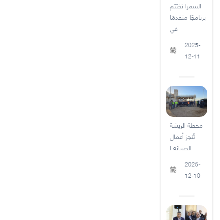
السمرا تختتم
برنامجًا متقدمًا
في
2025-
12-11
محطة الريشة
تُنجز أعمال
الصيانة ا
2025-
12-10