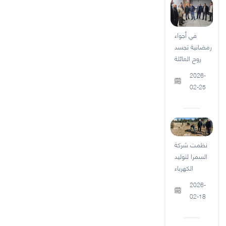
في أجواء
رمضانية تجسد
روح العائلة
2026-
02-25
نظمت شركة
السمرا لتوليد
الكهرباء
2026-
02-18