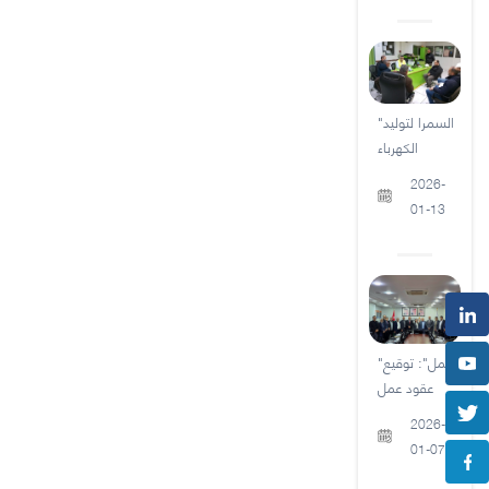
"السمرا لتوليد
الكهرباء
2026-
01-13
"العمل": توقيع
عقود عمل
2026-
01-07