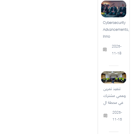
Cybersecurity
Advancements,
Inno
2025-
11-18
تنفيذ تمرين
وهمي مشترك
في محطة ال
2025-
11-15