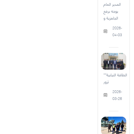
المدير العام
يوجه برفع
الجاهزية و
2026-
04-03
"الطاقة النيابية"
تزور
2026-
03-26