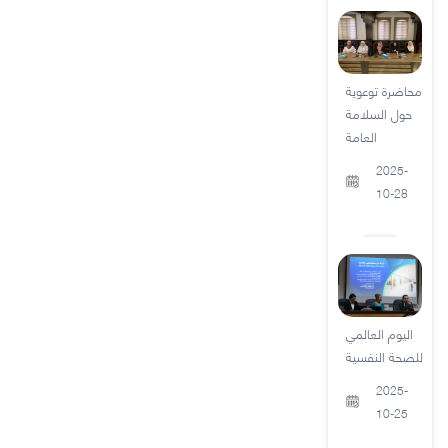
محاضرة توعوية
حول السلامة
العامة
2025-
10-28
اليوم العالمي
للصحة النفسية
2025-
10-25