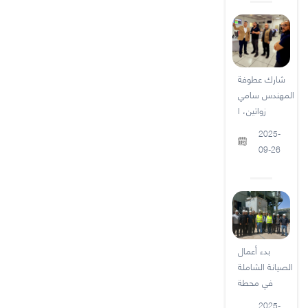
شارك عطوفة
المهندس سامي
زواتين، ا
2025-
09-26
بدء أعمال
الصيانة الشاملة
في محطة
2025-