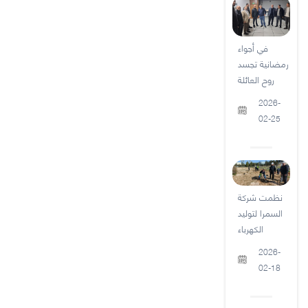
في أجواء
رمضانية تجسد
روح العائلة
2026-
02-25
نظمت شركة
السمرا لتوليد
الكهرباء
2026-
02-18