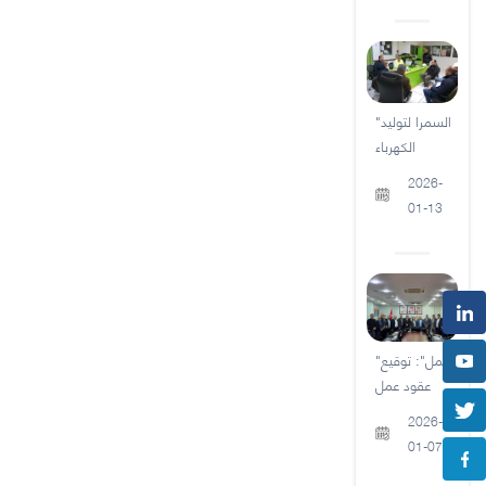
"السمرا لتوليد
الكهرباء
2026-
01-13
"العمل": توقيع
عقود عمل
2026-
01-07