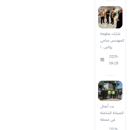
شارك عطوفة
المهندس سامي
زواتين، ا
2025-
09-26
بدء أعمال
الصيانة الشاملة
في محطة
2025-