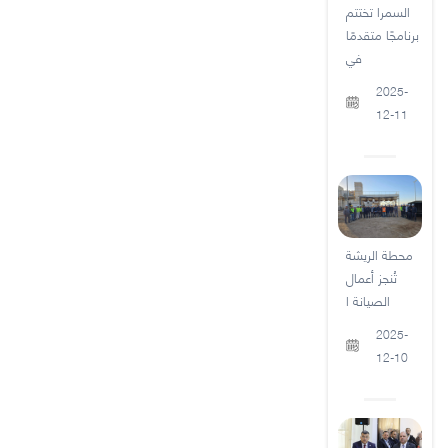
السمرا تختتم
برنامجًا متقدمًا
في
2025-
12-11
محطة الريشة
تُنجز أعمال
الصيانة ا
2025-
12-10