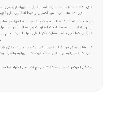
شاركت شركة السمرا لتوليد الكهرباء اليوم في فعاليات مؤ
رعى انطلاقه سمو الأمير الحسين بن عبدالله الثاني، ولي العهد، في مركز الملك الحسين بن طلال للمؤتمرات بمنطقة البحر الميت.
وجاءت مشاركة الشركة هذا العام بحضور المدير العام المهندس سام
الإدارة العليا على متابعة أحدث التطورات في مجال الأمن السيبران
المؤتمر. كما تأتي هذه المشاركة تأكيداً على التزام الشركة بدعم الج
وتبنّي أحدث الابتكارات والتقنيات العالمية لحماية البنى التحتية الحرجة.
كما شارك فريق من شركة السمرا بتمرين "سايبر دريل"، والذي يقام
للحوادث السيبرانية من خلال محاكاة لهجمات سيبرانية واقعية، و
ويشكّل المؤتمر فرصة مميّزة للتفاعل مع نخبة من الخبراء العالميي