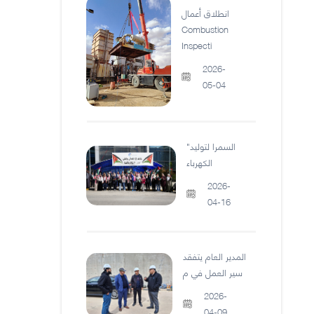
انطلاق أعمال
Combustion
Inspecti
2026-
05-04
"السمرا لتوليد
الكهرباء
2026-
04-16
المدير العام يتفقد
سير العمل في م
2026-
04-09