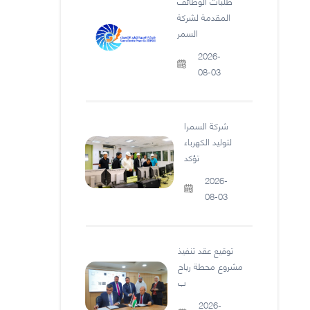
طلبات الوظائف
المقدمة لشركة
السمر
2026-
08-03
شركة السمرا
لتوليد الكهرباء
تؤكد
2026-
08-03
توقيع عقد تنفيذ
مشروع محطة رياح
ب
2026-