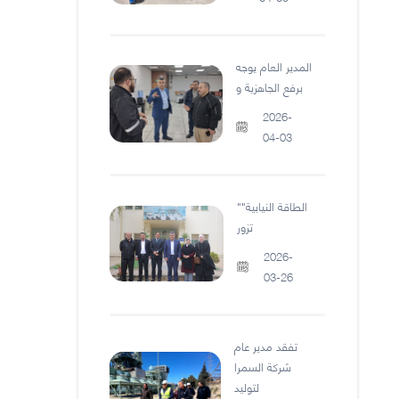
المدير العام يوجه
برفع الجاهزية و
2026-
04-03
"الطاقة النيابية"
تزور
2026-
03-26
تفقد مدير عام
شركة السمرا
لتوليد