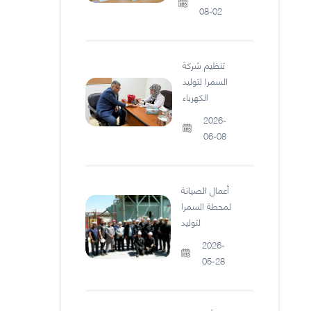
08-02
تنظيم شركة
السمرا لتوليد
الكهرباء
2026-
06-08
أعمال الصيانة
لمحطة السمرا
لتوليد
2026-
05-28