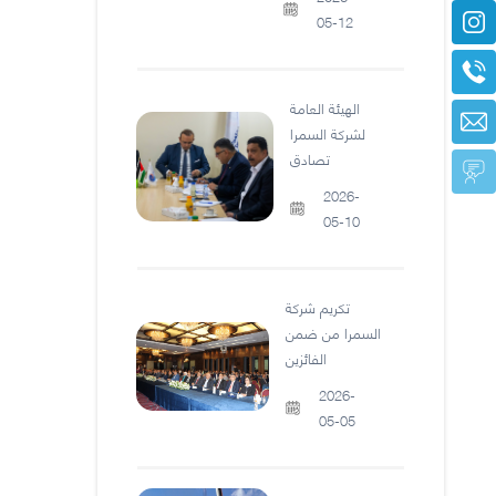
05-12
الهيئة العامة
لشركة السمرا
تصادق
2026-
05-10
تكريم شركة
السمرا من ضمن
الفائزين
2026-
05-05