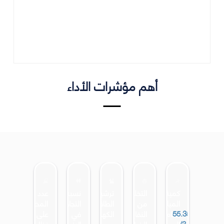
أهم مؤشرات الأداء
كمية
التخلص
ترشيد
نسبة
عدد
المياه
من
الطاقة
التجاوزات
المخالفات
55.35
الخام
النفايات
الكهربائية
في
على
م3/
المستهلكة
الخطرة
الانبعاثات
نظام