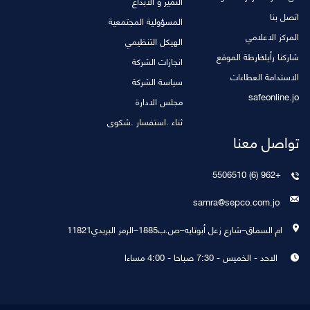
التميز و الابداع
اتصل بنا
المسؤولية المجتمعية
المركز الاعلامي
الهيكل التنظيمي
شاركنا رأيك
خارطة الموقع
انجازات الشركة
الاستدامة
العطاءات
سياسة الشركة
safeonline.jo
مجلس الادارة
ثناء .استفسار .شكوى
تواصل معنا
+962 (6) 5506510
samra@sepco.com.jo
ام السماق–شارع زعل أبوتايه–ص.ب1885–الرمز البريدي11821
الاحد - الخميس - 7:30 صباحا - 4:00 مساءا