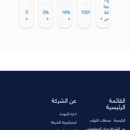
جيجا
لكل
وفقاً
الغازية
ادارة
واط
100%
18%
0%
0
وحدة
للاشتراطات
البيئة
.س +
+
+
+
+
توليدية
القانونية
القائمة
عن الشركة
الرئيسية
ادارة الجودة
الرئيسية
محطات التوليد
استراتيجية الشركة
عن الشركة
مركز المعلومات